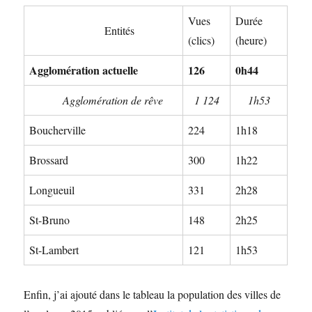
Vues
Durée
Entités
(clics)
(heure)
Agglomération actuelle
126
0h44
Agglomération de rêve
1 124
1h53
Boucherville
224
1h18
Brossard
300
1h22
Longueuil
331
2h28
St-Bruno
148
2h25
St-Lambert
121
1h53
Enfin, j’ai ajouté dans le tableau la population des villes de