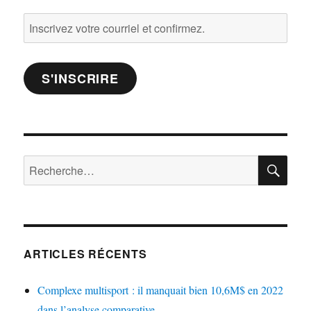
Inscrivez
votre
courriel
S'INSCRIRE
et
confirmez.
RE
Rechercher :
ARTICLES RÉCENTS
Complexe multisport : il manquait bien 10,6M$ en 2022
dans l’analyse comparative