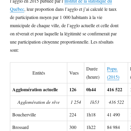
l’agglo en 2015 publiée par l’
Institut de la statistique du
Québec
, leur proportion dans l’agglo et j’ai calculé le taux
de participation moyen par 1 000 habitants à la vie
municipale de chaque ville, de l’agglo actuelle et celle dont
on rêverait et pour laquelle la légitimité se confirmerait par
une participation citoyenne proportionnelle. Les résultats
sont:
Durée
Popu.
Entités
Vues
(heure)
(2015)
Agglomération actuelle
126
0h44
416 522
Agglomération de rêve
1 254
1h53
416 522
Boucherville
224
1h18
41 490
Brossard
300
1h22
84 984