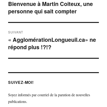
de
Bienvenue à Martin Coiteux, une
Article
personne qui sait compter
précédent :
l'article
SUIVANT
« AgglomérationLongueuil.ca» ne
Article
répond plus !?!?
Suivant :
SUIVEZ-MOI!
Soyez informés par courriel de la parution de nouvelles
publications.