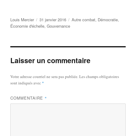
Auteur
Publié
Catégories
Louis Mercier
31 janvier 2016
Autre combat
,
Démocratie
,
le
Économie d'échelle
,
Gouvernance
Laisser un commentaire
Votre adresse courriel ne sera pas publiée.
Les champs obligatoires
sont indiqués avec
*
COMMENTAIRE
*