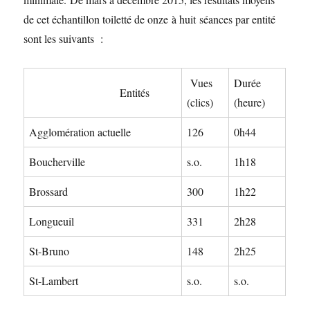
de cet échantillon toiletté de onze à huit séances par entité
sont les suivants :
Vues
Durée
Entités
(clics)
(heure)
Agglomération actuelle
126
0h44
Boucherville
s.o.
1h18
Brossard
300
1h22
Longueuil
331
2h28
St-Bruno
148
2h25
St-Lambert
s.o.
s.o.